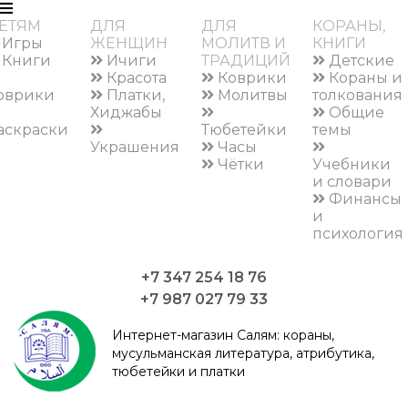
ЕТЯМ
ДЛЯ
ДЛЯ
КОРАНЫ,
Игры
ЖЕНЩИН
МОЛИТВ И
КНИГИ
Книги
Ичиги
ТРАДИЦИЙ
Детские
Красота
Коврики
Кораны и
оврики
Платки,
Молитвы
толкования
Хиджабы
Общие
аскраски
Тюбетейки
темы
Украшения
Часы
Чётки
Учебники
и словари
Финансы
и
психология
+7 347 254 18 76
+7 987 027 79 33
Интернет-магазин Салям:
кораны,
мусульманская литература, атрибутика,
тюбетейки и платки