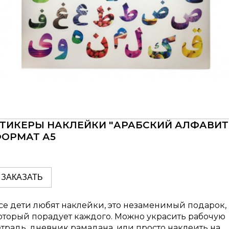
ТИКЕРЫ НАКЛЕЙКИ "АРАБСКИЙ АЛФАВИТ
ОРМАТ А5
ЗАКАЗАТЬ
се дети любят наклейки, это незаменимый подарок,
оторый порадует каждого. Можно украсить рабочую
етрадь, дневник рамадана, или просто наклеить на