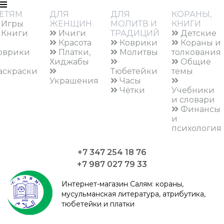
ЕТЯМ
ДЛЯ
ДЛЯ
КОРАНЫ,
Игры
ЖЕНЩИН
МОЛИТВ И
КНИГИ
Книги
Ичиги
ТРАДИЦИЙ
Детские
Красота
Коврики
Кораны и
оврики
Платки,
Молитвы
толкования
Хиджабы
Общие
аскраски
Тюбетейки
темы
Украшения
Часы
Чётки
Учебники
и словари
Финансы
и
психология
+7 347 254 18 76
+7 987 027 79 33
Интернет-магазин Салям:
кораны,
мусульманская литература, атрибутика,
тюбетейки и платки