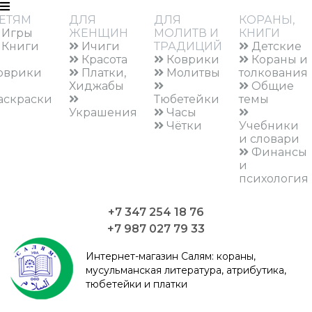
ЕТЯМ
ДЛЯ
ДЛЯ
КОРАНЫ,
Игры
ЖЕНЩИН
МОЛИТВ И
КНИГИ
Книги
Ичиги
ТРАДИЦИЙ
Детские
Красота
Коврики
Кораны и
оврики
Платки,
Молитвы
толкования
Хиджабы
Общие
аскраски
Тюбетейки
темы
Украшения
Часы
Чётки
Учебники
и словари
Финансы
и
психология
+7 347 254 18 76
+7 987 027 79 33
Интернет-магазин Салям:
кораны,
мусульманская литература, атрибутика,
тюбетейки и платки