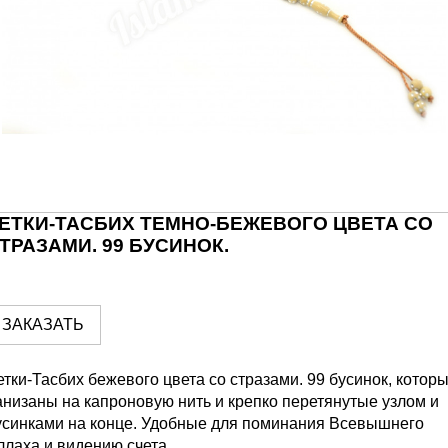
ЕТКИ-ТАСБИХ ТЕМНО-БЕЖЕВОГО ЦВЕТА СО
ТРАЗАМИ. 99 БУСИНОК.
ЗАКАЗАТЬ
етки-Тасбих бежевого цвета со стразами. 99 бусинок, котор
анизаны на капроновую нить и крепко перетянутые узлом и
усинками на конце. Удобные для поминания Всевышнего
ллаха и видению счета.