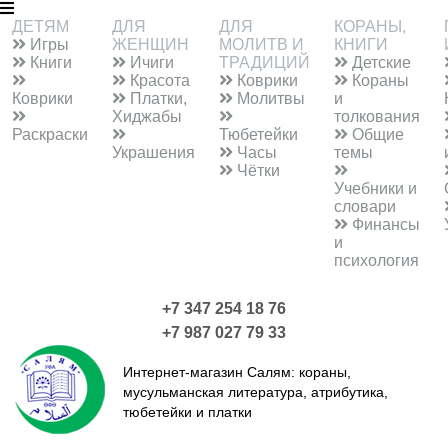
ДЕТЯМ
ДЛЯ
ДЛЯ
КОРАНЫ,
Игры
ЖЕНЩИН
МОЛИТВ И
КНИГИ
Книги
Ичиги
ТРАДИЦИЙ
Детские
Красота
Коврики
Кораны
Коврики
Платки,
Молитвы
и
Хиджабы
толкования
Раскраски
Тюбетейки
Общие
Украшения
Часы
темы
Чётки
Учебники и
словари
Финансы
и
психология
+7 347 254 18 76
+7 987 027 79 33
Интернет-магазин Салям:
кораны,
мусульманская литература, атрибутика,
тюбетейки и платки