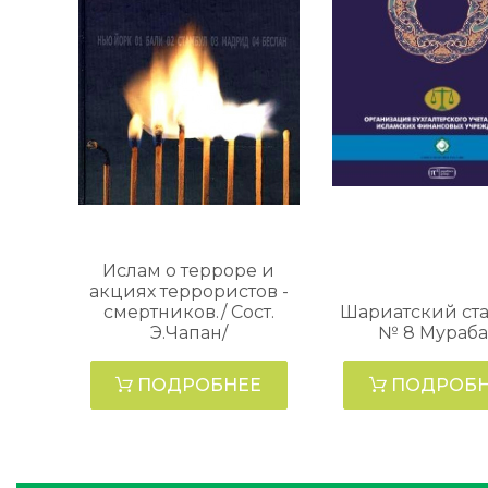
Ислам о терроре и
акциях террористов -
смертников./ Сост.
Шариатский ст
Э.Чапан/
№ 8 Мураба
ПОДРОБНЕЕ
ПОДРОБН