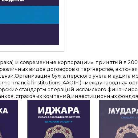
рака) и современные корпорации», принятый в 200
азличных видов договоров о партнерстве, включая
связи.Организация бухгалтерского учета и аудита
Islamic financial institutions, AAOIFI) -международна
торские стандарты операций исламского финансир
анков, страховых компаний,инвестиционных фондов