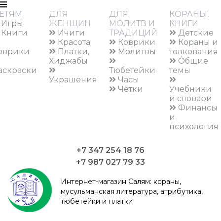
ЕТЯМ
ДЛЯ
ДЛЯ
КОРАНЫ,
Игры
ЖЕНЩИН
МОЛИТВ И
КНИГИ
Книги
Ичиги
ТРАДИЦИЙ
Детские
Красота
Коврики
Кораны и
оврики
Платки,
Молитвы
толкования
Хиджабы
Общие
аскраски
Тюбетейки
темы
Украшения
Часы
Чётки
Учебники
и словари
Финансы
и
психология
+7 347 254 18 76
+7 987 027 79 33
Интернет-магазин Салям:
кораны,
мусульманская литература, атрибутика,
тюбетейки и платки