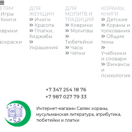
ЕТЯМ
ДЛЯ
ДЛЯ
КОРАНЫ,
Игры
ЖЕНЩИН
МОЛИТВ И
КНИГИ
Книги
Ичиги
ТРАДИЦИЙ
Детские
Красота
Коврики
Кораны и
оврики
Платки,
Молитвы
толкования
Хиджабы
Общие
аскраски
Тюбетейки
темы
Украшения
Часы
Чётки
Учебники
и словари
Финансы
и
психология
+7 347 254 18 76
+7 987 027 79 33
Интернет-магазин Салям:
кораны,
мусульманская литература, атрибутика,
тюбетейки и платки