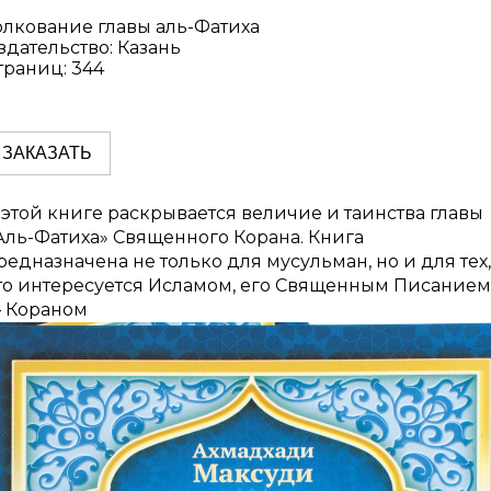
олкование главы аль-Фатиха
здательство: Казань
траниц: 344
ЗАКАЗАТЬ
 этой книге раскрывается величие и таинства главы
Аль-Фатиха» Священного Корана. Книга
редназначена не только для мусульман, но и для тех,
то интересуется Исламом, его Священным Писанием
 Кораном