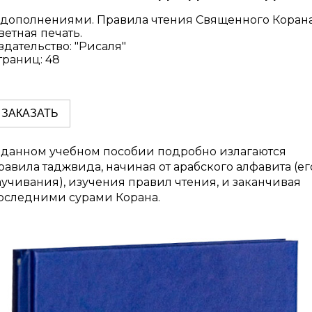
 дополнениями. Правила чтения Священного Корана
ветная печать.
здательство: "Рисаля"
траниц: 48
ЗАКАЗАТЬ
 данном учебном пособии подробно излагаются
равила таджвида, начиная от арабского алфавита (ег
аучивания), изучения правил чтения, и заканчивая
оследними сурами Корана.