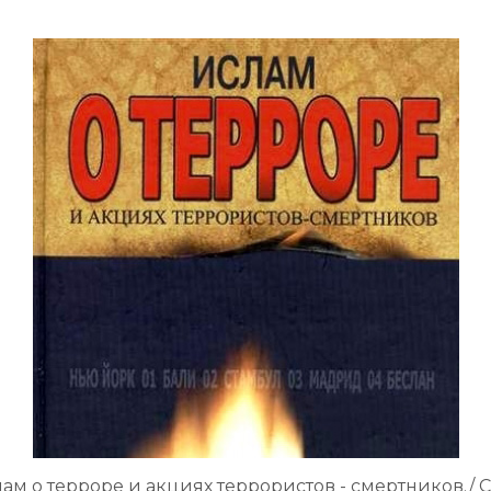
ам о терроре и акциях террористов - смертников./ С