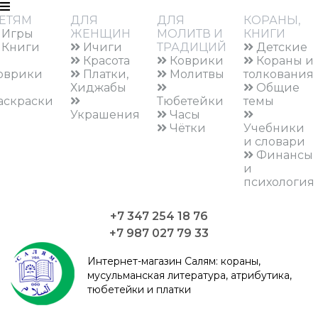
ЕТЯМ
ДЛЯ
ДЛЯ
КОРАНЫ,
Игры
ЖЕНЩИН
МОЛИТВ И
КНИГИ
Книги
Ичиги
ТРАДИЦИЙ
Детские
Красота
Коврики
Кораны и
оврики
Платки,
Молитвы
толкования
Хиджабы
Общие
аскраски
Тюбетейки
темы
Украшения
Часы
Чётки
Учебники
и словари
Финансы
и
психология
+7 347 254 18 76
+7 987 027 79 33
Интернет-магазин Салям:
кораны,
мусульманская литература, атрибутика,
тюбетейки и платки