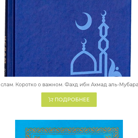
слам. Коротко о важном. Фахд ибн Ахмад аль-Мубар
ПОДРОБНЕЕ