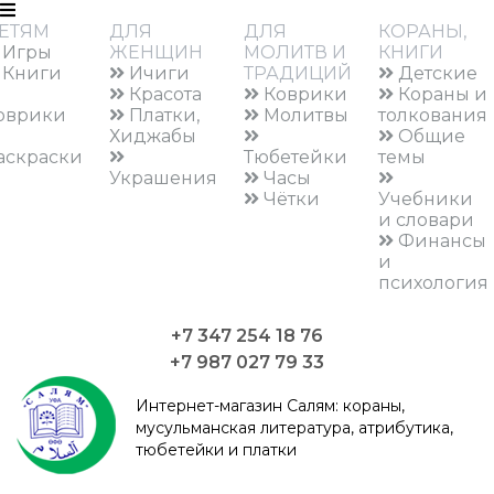
ЕТЯМ
ДЛЯ
ДЛЯ
КОРАНЫ,
Игры
ЖЕНЩИН
МОЛИТВ И
КНИГИ
Книги
Ичиги
ТРАДИЦИЙ
Детские
Красота
Коврики
Кораны и
оврики
Платки,
Молитвы
толкования
Хиджабы
Общие
аскраски
Тюбетейки
темы
Украшения
Часы
Чётки
Учебники
и словари
Финансы
и
психология
+7 347 254 18 76
+7 987 027 79 33
Интернет-магазин Салям:
кораны,
мусульманская литература, атрибутика,
тюбетейки и платки