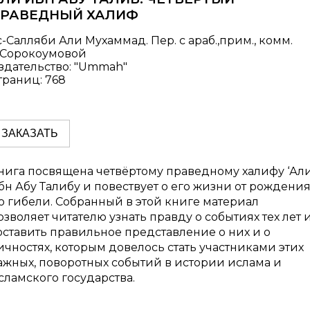
РАВЕДНЫЙ ХАЛИФ
с-Салляби Али Мухаммад. Пер. с араб.,прим., комм.
.Сорокоумовой
здательство: "Ummah"
траниц: 768
ЗАКАЗАТЬ
нига посвящена четвёртому праведному халифу ‘Ал
бн Абу Талибу и повествует о его жизни от рождени
о гибели. Собранный в этой книге материал
озволяет читателю узнать правду о событиях тех лет 
оставить правильное представление о них и о
ичностях, которым довелось стать участниками этих
ажных, поворотных событий в истории ислама и
сламского государства.