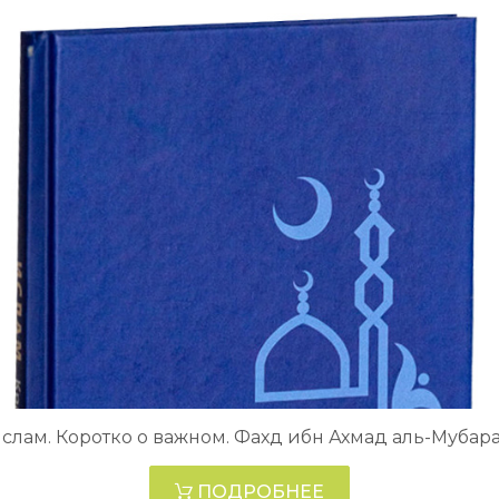
слам. Коротко о важном. Фахд ибн Ахмад аль-Мубар
ПОДРОБНЕЕ