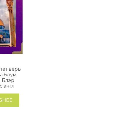
лет веры
а.Блум
 Блэр
с англ
БНЕЕ