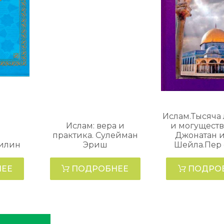
Ислам.Тысяча 
Ислам: вера и
и могуществ
практика. Сулейман
Джонатан и
филин
Эриш
Шейла.Пер 
ЕЕ
ПОДРОБНЕЕ
ПОДРО