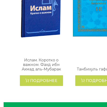
Ислам. Коротко о
важном. Фахд ибн
Ахмад аль-Мубарак
Танбихуль га
ПОДРОБНЕЕ
ПОДРОБН