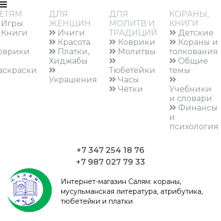
ЕТЯМ
ДЛЯ
ДЛЯ
КОРАНЫ,
Игры
ЖЕНЩИН
МОЛИТВ И
КНИГИ
Книги
Ичиги
ТРАДИЦИЙ
Детские
Красота
Коврики
Кораны и
оврики
Платки,
Молитвы
толкования
Хиджабы
Общие
аскраски
Тюбетейки
темы
Украшения
Часы
Чётки
Учебники
и словари
Финансы
и
психология
+7 347 254 18 76
+7 987 027 79 33
Интернет-магазин Салям:
кораны,
мусульманская литература, атрибутика,
тюбетейки и платки