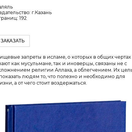
аляль
здательство: г.Казань
траниц: 192
ЗАКАЗАТЬ
ищевые запреты в исламе, о которых в общих чертах
нают как мусульмане, так и иноверцы, связаны не с
сложнением религии Аллаха, а облегчением. Их цел
 показать людям то, что полезно и необходимо для
изни, а от чего стоит воздержаться.