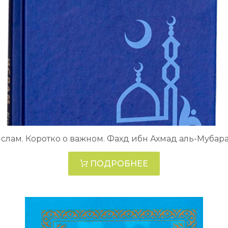
слам. Коротко о важном. Фахд ибн Ахмад аль-Мубар
ПОДРОБНЕЕ