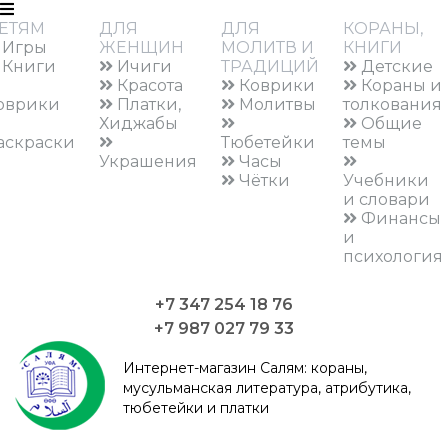
ЕТЯМ
ДЛЯ
ДЛЯ
КОРАНЫ,
Игры
ЖЕНЩИН
МОЛИТВ И
КНИГИ
Книги
Ичиги
ТРАДИЦИЙ
Детские
Красота
Коврики
Кораны и
оврики
Платки,
Молитвы
толкования
Хиджабы
Общие
аскраски
Тюбетейки
темы
Украшения
Часы
Чётки
Учебники
и словари
Финансы
и
психология
+7 347 254 18 76
+7 987 027 79 33
Интернет-магазин Салям:
кораны,
мусульманская литература, атрибутика,
тюбетейки и платки