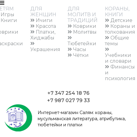
ЕТЯМ
ДЛЯ
ДЛЯ
КОРАНЫ,
Игры
ЖЕНЩИН
МОЛИТВ И
КНИГИ
Книги
Ичиги
ТРАДИЦИЙ
Детские
Красота
Коврики
Кораны и
оврики
Платки,
Молитвы
толкования
Хиджабы
Общие
аскраски
Тюбетейки
темы
Украшения
Часы
Чётки
Учебники
и словари
Финансы
и
психология
+7 347 254 18 76
+7 987 027 79 33
Интернет-магазин Салям:
кораны,
мусульманская литература, атрибутика,
тюбетейки и платки