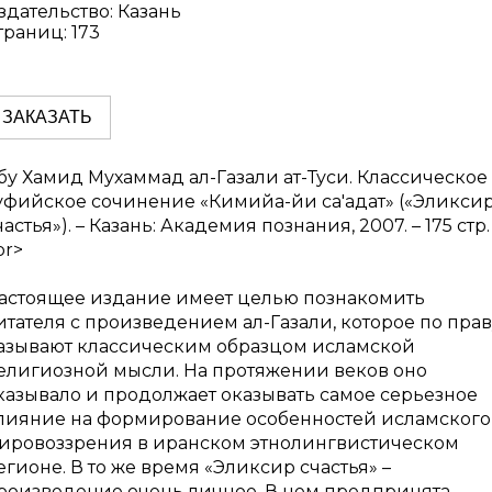
здательство: Казань
траниц: 173
ЗАКАЗАТЬ
бу Хамид Мухаммад ал-Газали ат-Туси. Классическое
уфийское сочинение «Кимийа-йи са'адат» («Эликси
частья»). – Казань: Академия познания, 2007. – 175 стр.
br>
астоящее издание имеет целью познакомить
итателя с произведением ал-Газали, которое по прав
азывают классическим образцом исламской
елигиозной мысли. На протяжении веков оно
казывало и продолжает оказывать самое серьезное
лияние на формирование особенностей исламского
ировоззрения в иранском этнолингвистическом
егионе. В то же время «Эликсир счастья» –
роизведение очень личное. В нем предпринята