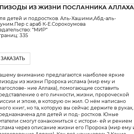
ПИЗОДЫ ИЗ ЖИЗНИ ПОСЛАННИКА АЛЛАХА
ля детей и подростков. Аль-Хашими,Абд-аль-
уним.Пер с араб К-Е.Сорокоумова
здательство: "МИР"
траниц: 335
ЗАКАЗАТЬ
ашему вниманию предлагаются наиболее яркие
пизоды из жизни Пророка ислама (мир ему и
лагослове- ние Аллаха), помогающие составить
редставление о его личности, жизни, пророческой
иссии и эпохе, в которую он жил. О нём написано
ного книг, но та, которую вы сейчас держите в руках,
редназначена для детей и под- ростков. Юные
итатели смогут ознакомиться с истори- ей и рением
слама через описание жизни его Пророка (мир ему 