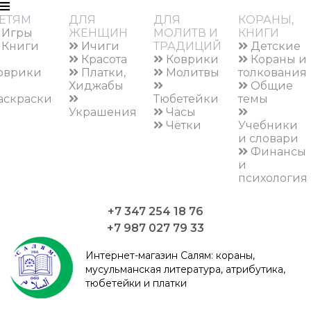
ЕТЯМ
ДЛЯ
ДЛЯ
КОРАНЫ,
Игры
ЖЕНЩИН
МОЛИТВ И
КНИГИ
Книги
Ичиги
ТРАДИЦИЙ
Детские
Красота
Коврики
Кораны и
оврики
Платки,
Молитвы
толкования
Хиджабы
Общие
аскраски
Тюбетейки
темы
Украшения
Часы
Чётки
Учебники
и словари
Финансы
и
психология
+7 347 254 18 76
+7 987 027 79 33
Интернет-магазин Салям:
кораны,
мусульманская литература, атрибутика,
тюбетейки и платки