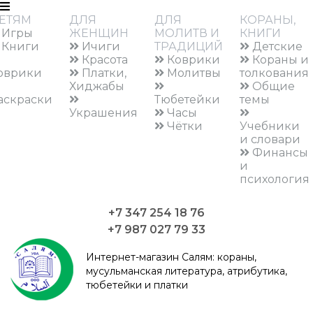
ЕТЯМ
ДЛЯ
ДЛЯ
КОРАНЫ,
Игры
ЖЕНЩИН
МОЛИТВ И
КНИГИ
Книги
Ичиги
ТРАДИЦИЙ
Детские
Красота
Коврики
Кораны и
оврики
Платки,
Молитвы
толкования
Хиджабы
Общие
аскраски
Тюбетейки
темы
Украшения
Часы
Чётки
Учебники
и словари
Финансы
и
психология
+7 347 254 18 76
+7 987 027 79 33
Интернет-магазин Салям:
кораны,
мусульманская литература, атрибутика,
тюбетейки и платки