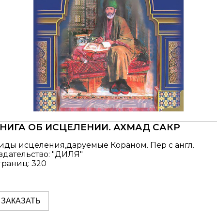
НИГА ОБ ИСЦЕЛЕНИИ. АХМАД САКР
иды исцеления,даруемые Кораном. Пер с англ.
здательство: "ДИЛЯ"
траниц: 320
ЗАКАЗАТЬ