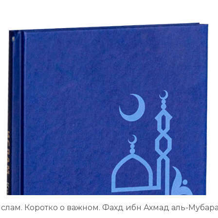
слам. Коротко о важном. Фахд ибн Ахмад аль-Мубар