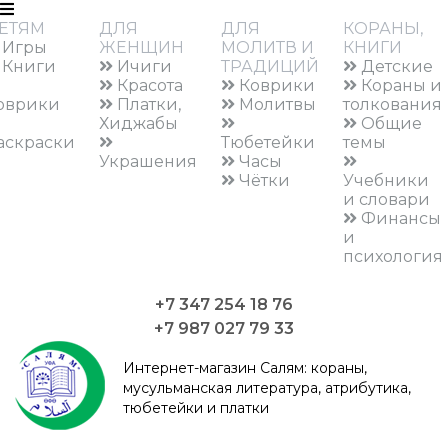
ЕТЯМ
ДЛЯ
ДЛЯ
КОРАНЫ,
Игры
ЖЕНЩИН
МОЛИТВ И
КНИГИ
Книги
Ичиги
ТРАДИЦИЙ
Детские
Красота
Коврики
Кораны и
оврики
Платки,
Молитвы
толкования
Хиджабы
Общие
аскраски
Тюбетейки
темы
Украшения
Часы
Чётки
Учебники
и словари
Финансы
и
психология
+7 347 254 18 76
+7 987 027 79 33
Интернет-магазин Салям:
кораны,
мусульманская литература, атрибутика,
тюбетейки и платки