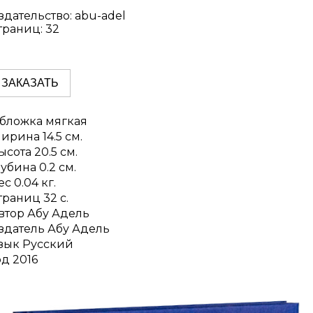
здательство: abu-adel
траниц: 32
ЗАКАЗАТЬ
бложка мягкая
ирина 14.5 см.
ысота 20.5 см.
лубина 0.2 см.
ес 0.04 кг.
траниц 32 с.
втор Абу Адель
здатель Абу Адель
зык Русский
од 2016