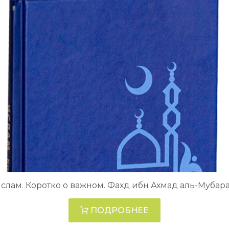
слам. Коротко о важном. Фахд ибн Ахмад аль-Мубар
ПОДРОБНЕЕ