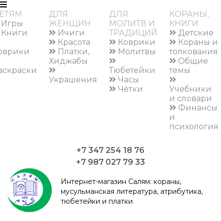
ЕТЯМ
ДЛЯ
ДЛЯ
КОРАНЫ,
Игры
ЖЕНЩИН
МОЛИТВ И
КНИГИ
Книги
Ичиги
ТРАДИЦИЙ
Детские
Красота
Коврики
Кораны и
оврики
Платки,
Молитвы
толкования
Хиджабы
Общие
аскраски
Тюбетейки
темы
Украшения
Часы
Чётки
Учебники
и словари
Финансы
и
психология
+7 347 254 18 76
+7 987 027 79 33
Интернет-магазин Салям:
кораны,
мусульманская литература, атрибутика,
тюбетейки и платки