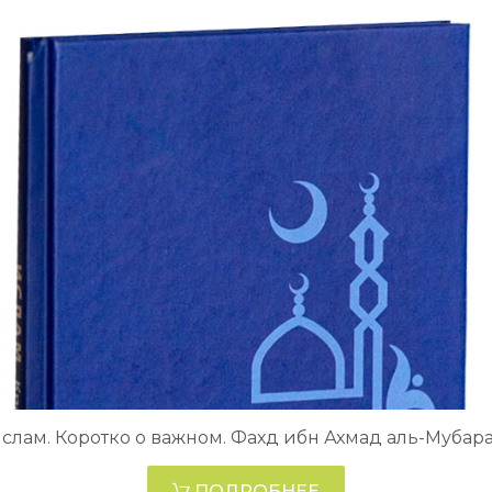
слам. Коротко о важном. Фахд ибн Ахмад аль-Мубар
ПОДРОБНЕЕ