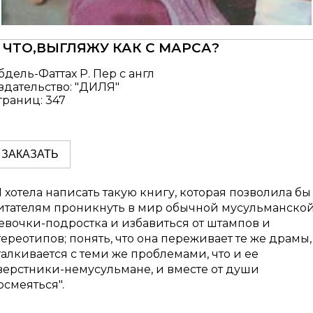
 ЧТО,ВЫГЛЯЖУ КАК С МАРСА?
бдель-Фаттах Р. Пер с англ
здательство: "ДИЛЯ"
траниц: 347
ЗАКАЗАТЬ
Я хотела написать такую книгу, которая позволила бы
итателям проникнуть в мир обычной мусульманско
евочки-подростка и избавиться от штампов и
тереотипов; понять, что она переживает те же драмы,
талкивается с теми же проблемами, что и ее
верстники-немусульмане, и вместе от души
осмеяться".