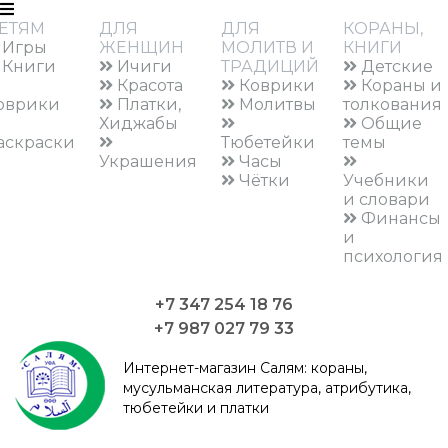
ЕТЯМ
ДЛЯ
ДЛЯ
КОРАНЫ,
Игры
ЖЕНЩИН
МОЛИТВ И
КНИГИ
Книги
Ичиги
ТРАДИЦИЙ
Детские
Красота
Коврики
Кораны и
оврики
Платки,
Молитвы
толкования
Хиджабы
Общие
аскраски
Тюбетейки
темы
Украшения
Часы
Чётки
Учебники
и словари
Финансы
и
психология
+7 347 254 18 76
+7 987 027 79 33
Интернет-магазин Салям:
кораны,
мусульманская литература, атрибутика,
тюбетейки и платки