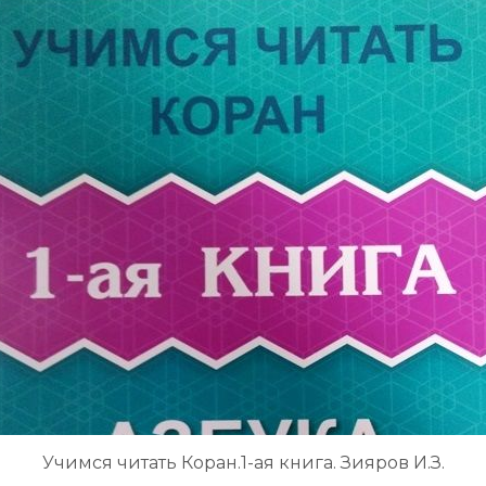
Учимся читать Коран.1-ая книга. Зияров И.З.