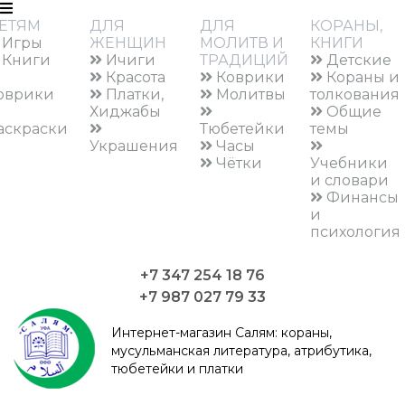
ЕТЯМ
ДЛЯ
ДЛЯ
КОРАНЫ,
Игры
ЖЕНЩИН
МОЛИТВ И
КНИГИ
Книги
Ичиги
ТРАДИЦИЙ
Детские
Красота
Коврики
Кораны и
оврики
Платки,
Молитвы
толкования
Хиджабы
Общие
аскраски
Тюбетейки
темы
Украшения
Часы
Чётки
Учебники
и словари
Финансы
и
психология
+7 347 254 18 76
+7 987 027 79 33
Интернет-магазин Салям:
кораны,
мусульманская литература, атрибутика,
тюбетейки и платки