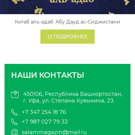
Китаб аль-адаб. Абу Дауд ас-Сиджистани
ПОДРОБНЕЕ
НАШИ КОНТАКТЫ
450106, Республика Башкортостан,
г. Уфа, ул. Степана Кувыкина, 23
+7 347 254 18 76
+7 987 027 79 33
salammagazin@mail.ru