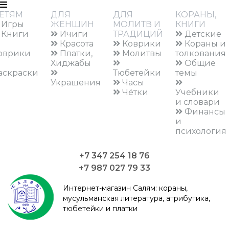
ЕТЯМ
ДЛЯ
ДЛЯ
КОРАНЫ,
Игры
ЖЕНЩИН
МОЛИТВ И
КНИГИ
Книги
Ичиги
ТРАДИЦИЙ
Детские
Красота
Коврики
Кораны и
оврики
Платки,
Молитвы
толкования
Хиджабы
Общие
аскраски
Тюбетейки
темы
Украшения
Часы
Чётки
Учебники
и словари
Финансы
и
психология
+7 347 254 18 76
+7 987 027 79 33
Интернет-магазин Салям:
кораны,
мусульманская литература, атрибутика,
тюбетейки и платки