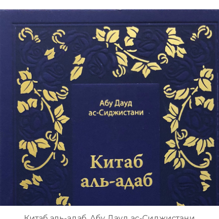
Китаб аль-адаб. Абу Дауд ас-Сиджистани