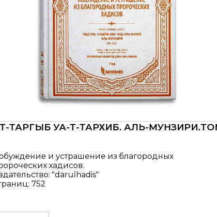
Т-ТАРГЫБ УА-Т-ТАРХИБ. АЛЬ-МУНЗИРИ.Т
обуждение и устрашение из благородных
ророческих хадисов.
здательство: "darulhadis"
траниц: 752