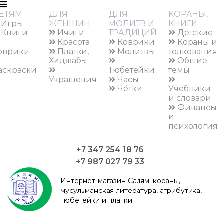
ЕТЯМ
ДЛЯ
ДЛЯ
КОРАНЫ,
Игры
ЖЕНЩИН
МОЛИТВ И
КНИГИ
Книги
Ичиги
ТРАДИЦИЙ
Детские
Красота
Коврики
Кораны и
оврики
Платки,
Молитвы
толкования
Хиджабы
Общие
аскраски
Тюбетейки
темы
Украшения
Часы
Чётки
Учебники
и словари
Финансы
и
психология
+7 347 254 18 76
+7 987 027 79 33
Интернет-магазин Салям:
кораны,
мусульманская литература, атрибутика,
тюбетейки и платки