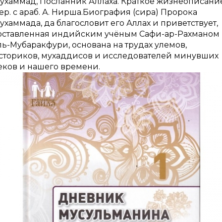
ухаммад, Посланник Аллаха. Краткое жизнеописание
ер. с араб. А. Нирша.Биография (сира) Пророка
ухаммада, да благословит его Аллах и приветствует,
оставленная индийским учёным Сафи-ар-Рахманом
ль-Мубаракфури, основана на трудах улемов,
сториков, мухаддисов и исследователей минувших
еков и нашего времени.