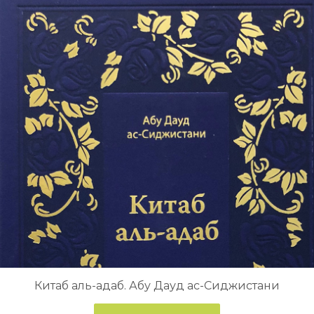
Китаб аль-адаб. Абу Дауд ас-Сиджистани