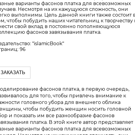
азные варианты фасонов платка для всевозможных
лучаев. Несмотря на их кажущуюся сложность, они
егко выполнимы. Цель данной книги также состоит 
ом, чтобы побудить наших читательниц к творчеству 
нести свой вклад в постоянно пополняющуюся
оллекцию фасонов завязывания платка.
здательство: "islamicBook"
траниц: 96
ЗАКАЗАТЬ
оделирование фасонов платка, в первую очередь,
азвивалось для того, чтобы привлечь внимание к
ажности головного убора для внешнего облика
енщины, чтобы побудить женщин носить головной
бор и показать им все разнообразие фасонов
авязывания платка. В этой книге автор представляет
азные варианты фасонов платка для всевозможных