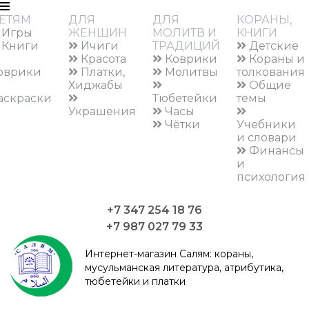
ЕТЯМ
ДЛЯ
ДЛЯ
КОРАНЫ,
Игры
ЖЕНЩИН
МОЛИТВ И
КНИГИ
Книги
Ичиги
ТРАДИЦИЙ
Детские
Красота
Коврики
Кораны и
оврики
Платки,
Молитвы
толкования
Хиджабы
Общие
аскраски
Тюбетейки
темы
Украшения
Часы
Чётки
Учебники
и словари
Финансы
и
психология
+7 347 254 18 76
+7 987 027 79 33
Интернет-магазин Салям:
кораны,
мусульманская литература, атрибутика,
тюбетейки и платки