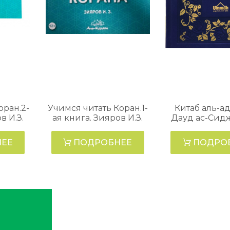
оран.2-
Учимся читать Коран.1-
Китаб аль-ад
в И.З.
ая книга. Зияров И.З.
Дауд ас-Сид
ЕЕ
ПОДРОБНЕЕ
ПОДРО