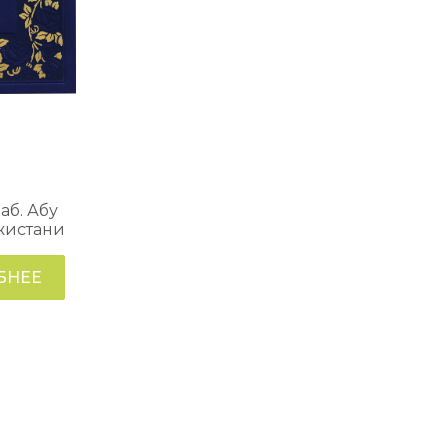
аб. Абу
жистани
БНЕЕ