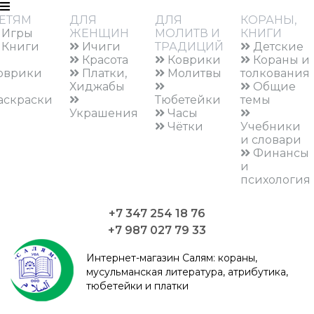
ЕТЯМ
ДЛЯ
ДЛЯ
КОРАНЫ,
Игры
ЖЕНЩИН
МОЛИТВ И
КНИГИ
Книги
Ичиги
ТРАДИЦИЙ
Детские
Красота
Коврики
Кораны и
оврики
Платки,
Молитвы
толкования
Хиджабы
Общие
аскраски
Тюбетейки
темы
Украшения
Часы
Чётки
Учебники
и словари
Финансы
и
психология
+7 347 254 18 76
+7 987 027 79 33
Интернет-магазин Салям:
кораны,
мусульманская литература, атрибутика,
тюбетейки и платки