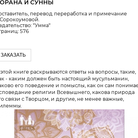
ОРАНА И СУННЫ
оставитель, перевод переработка и примечание
.Сорокоумовой.
здательство: "Умма"
траниц: 576
ЗАКАЗАТЬ
 этой книге раскрываются ответы на вопросы, такие,
ак - каким должен быть настоящий мусульманин,
аково его поведение и помыслы, как он сам понима
споведание религии Всевышнего, какова природа
го связи с Творцом, и другие, не менее важные,
илеммы.