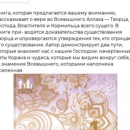
нига, которая предлагается вашему вниманию,
ассказывает о вере во Всевышнего Аллаха — Творца,
оспода, Властителя и Кормильца всего сущего. В
ниге при- водятся доказательства существования
ворца и опровергаются утверждения тех, кто отрица
го существование. Автор демонстрирует два пути,
оторые знакомят нас с нашим Господом: начертанны
яты Корана и чудеса, которые мы видим вокруг себя,
 знамения Всевышнего, которыми наполнена
селенная.