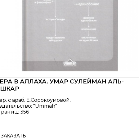
ЕРА В АЛЛАХА. УМАР СУЛЕЙМАН АЛЬ-
АШКАР
ер. с араб. Е.Сорокоумовой.
здательство: "Ummah"
траниц: 356
ЗАКАЗАТЬ