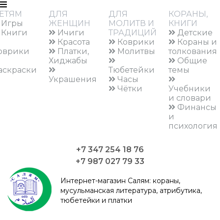
ЕТЯМ
ДЛЯ
ДЛЯ
КОРАНЫ,
Игры
ЖЕНЩИН
МОЛИТВ И
КНИГИ
Книги
Ичиги
ТРАДИЦИЙ
Детские
Красота
Коврики
Кораны и
оврики
Платки,
Молитвы
толкования
Хиджабы
Общие
аскраски
Тюбетейки
темы
Украшения
Часы
Чётки
Учебники
и словари
Финансы
и
психология
+7 347 254 18 76
+7 987 027 79 33
Интернет-магазин Салям:
кораны,
мусульманская литература, атрибутика,
тюбетейки и платки