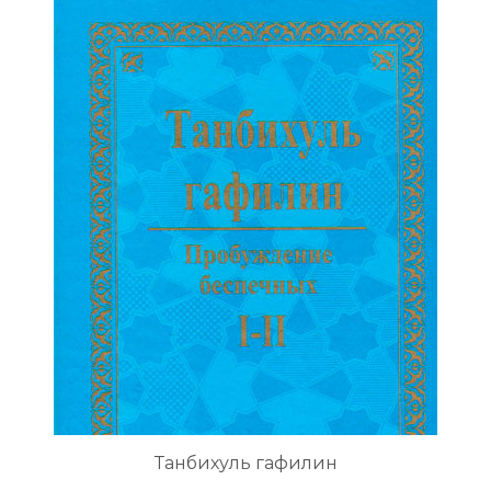
Танбихуль гафилин