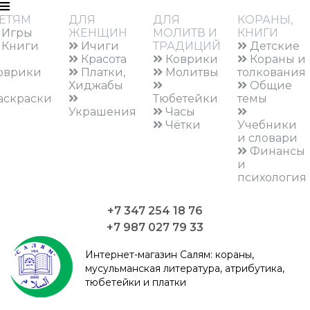
ЕТЯМ
ДЛЯ
ДЛЯ
КОРАНЫ,
Игры
ЖЕНЩИН
МОЛИТВ И
КНИГИ
Книги
Ичиги
ТРАДИЦИЙ
Детские
Красота
Коврики
Кораны и
оврики
Платки,
Молитвы
толкования
Хиджабы
Общие
аскраски
Тюбетейки
темы
Украшения
Часы
Чётки
Учебники
и словари
Финансы
и
психология
+7 347 254 18 76
+7 987 027 79 33
Интернет-магазин Салям:
кораны,
мусульманская литература, атрибутика,
тюбетейки и платки