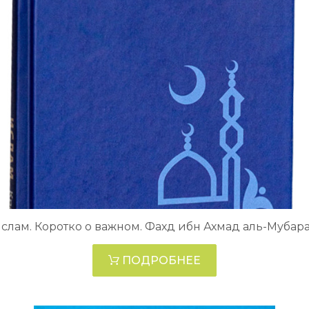
слам. Коротко о важном. Фахд ибн Ахмад аль-Мубар
ПОДРОБНЕЕ