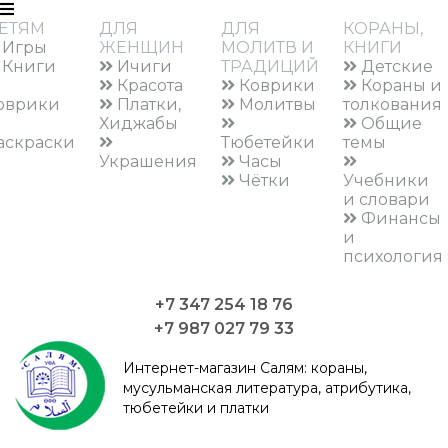
ЕТЯМ
ДЛЯ
ДЛЯ
КОРАНЫ,
Игры
ЖЕНЩИН
МОЛИТВ И
КНИГИ
Книги
Ичиги
ТРАДИЦИЙ
Детские
Красота
Коврики
Кораны и
оврики
Платки,
Молитвы
толкования
Хиджабы
Общие
аскраски
Тюбетейки
темы
Украшения
Часы
Чётки
Учебники
и словари
Финансы
и
психология
+7 347 254 18 76
+7 987 027 79 33
Интернет-магазин Салям:
кораны,
мусульманская литература, атрибутика,
тюбетейки и платки