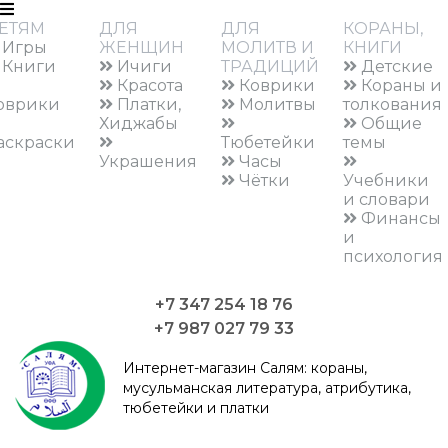
ЕТЯМ
ДЛЯ
ДЛЯ
КОРАНЫ,
Игры
ЖЕНЩИН
МОЛИТВ И
КНИГИ
Книги
Ичиги
ТРАДИЦИЙ
Детские
Красота
Коврики
Кораны и
оврики
Платки,
Молитвы
толкования
Хиджабы
Общие
аскраски
Тюбетейки
темы
Украшения
Часы
Чётки
Учебники
и словари
Финансы
и
психология
+7 347 254 18 76
+7 987 027 79 33
Интернет-магазин Салям:
кораны,
мусульманская литература, атрибутика,
тюбетейки и платки